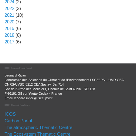
2024
(2)
2022
(3)
2021
(10)
2020
(7)
2019
(6)
2018
(8)
2017
(6)
ICOS France Focal Point
Leonard Rivier
Laboratoire des Sciences du Climat et de l'Environnement LSCE/IPSL, UMR CEA-
CNRS-UVSQ 8212 CEA Saclay, Bat 714
Site de l'Orme des Merisiers, Chemin de Saint Aubin - RD 128
F-91191 Gif sur Yvette Cedex - France
Email: leonard.rivier@ lsce.ipsl.fr
ICOS Central Facilities
ICOS
Carbon Portal
The atmospheric Thematic Centre
The Ecosystem Thematic Centre