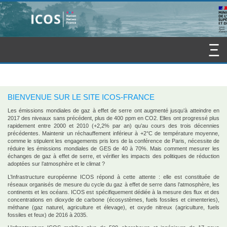
BIENVENUE SUR LE SITE ICOS-FRANCE
Les émissions mondiales de gaz à effet de serre ont augmenté jusqu’à atteindre en
2017 des niveaux sans précédent, plus de 400 ppm en CO2. Elles ont progressé plus
rapidement entre 2000 et 2010 (+2,2% par an) qu’au cours des trois décennies
précédentes. Maintenir un réchauffement inférieur à +2°C de température moyenne,
comme le stipulent les engagements pris lors de la conférence de Paris, nécessite de
réduire les émissions mondiales de GES de 40 à 70%. Mais comment mesurer les
échanges de gaz à effet de serre, et vérifier les impacts des politiques de réduction
adoptées sur l’atmosphère et le climat ?
L’Infrastructure européenne ICOS répond à cette attente : elle est constituée de
réseaux organisés de mesure du cycle du gaz à effet de serre dans l’atmosphère, les
continents et les océans. ICOS est spécifiquement dédiée à la mesure des flux et des
concentrations en dioxyde de carbone (écosystèmes, fuels fossiles et cimenteries),
méthane (gaz naturel, agriculture et élevage), et oxyde nitreux (agriculture, fuels
fossiles et feux) de 2016 à 2035.