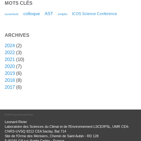
MOTS CLÉS
colloque
AST
ICOS Science Conference
ouverture
emploi
ARCHIVES
2024
(2)
2022
(3)
2021
(10)
2020
(7)
2019
(6)
2018
(8)
2017
(6)
ICOS France Focal Point
Leonard Rivier
Laboratoire des Sciences du Climat et de l'Environnement LSCE/IPSL, UMR CEA-
CNRS-UVSQ 8212 CEA Saclay, Bat 714
Site de l'Orme des Merisiers, Chemin de Saint Aubin - RD 128
F-91191 Gif sur Yvette Cedex - France